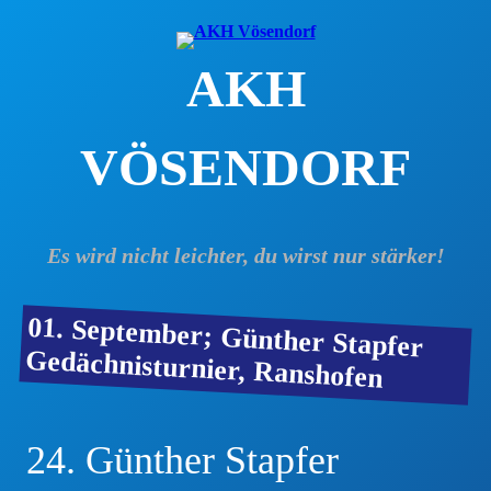
Zum
Inhalt
AKH
springen
VÖSENDORF
Es wird nicht leichter, du wirst nur stärker!
01. September; Günther Stapfer
Gedächnisturnier, Ranshofen
24. Günther Stapfer