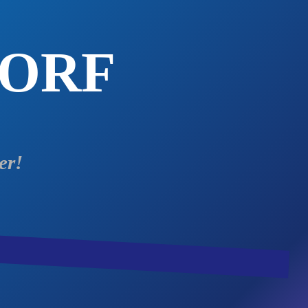
DORF
er!