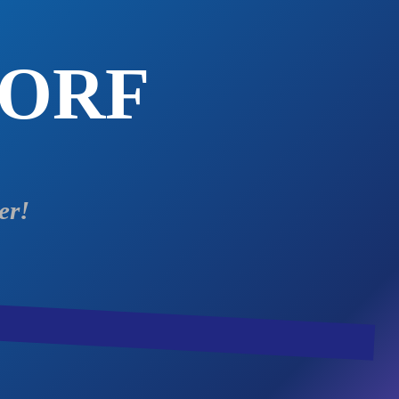
DORF
er!