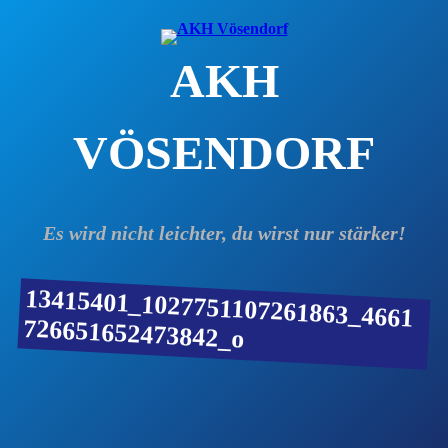
Zum
Inhalt
AKH
springen
VÖSENDORF
Es wird nicht leichter, du wirst nur stärker!
13415401_1027751107261863_4661
726651652473842_o