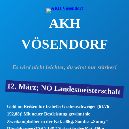
Zum
Inhalt
AKH
springen
VÖSENDORF
Es wird nicht leichter, du wirst nur stärker!
12. März; NÖ Landesmeisterschaft
Gold im Reißen für Isabella Grabenschweiger (61/76-
192,88)! Mit neuer Bestleistung gewinnt sie
Zweikampfsilber in der Kat. 58kg. Sandra „Sunny“
Hirschberger (52/62-145,22) siegt in der Kat. 69kg.