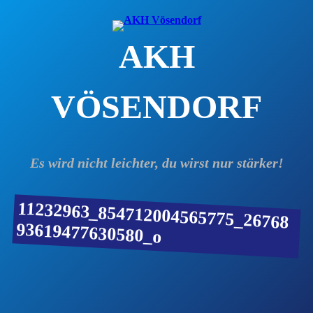
Zum
Inhalt
AKH
springen
VÖSENDORF
Es wird nicht leichter, du wirst nur stärker!
11232963_854712004565775_26768
93619477630580_o