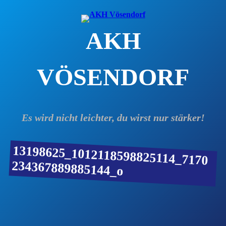
Zum
Inhalt
AKH
springen
VÖSENDORF
Es wird nicht leichter, du wirst nur stärker!
13198625_1012118598825114_7170
234367889885144_o