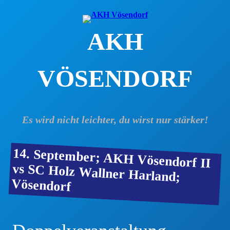
Zum
Inhalt
AKH
springen
VÖSENDORF
Es wird nicht leichter, du wirst nur stärker!
14. September; AKH Vösendorf II
vs SC Holz Wallner Harland;
Vösendorf