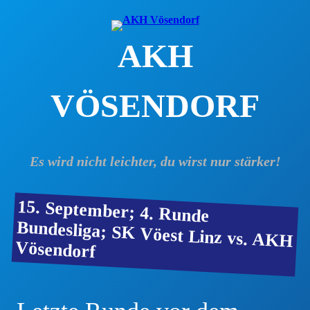
Zum
Inhalt
AKH
springen
VÖSENDORF
Es wird nicht leichter, du wirst nur stärker!
15. September; 4. Runde
Bundesliga; SK Vöest Linz vs. AKH
Vösendorf