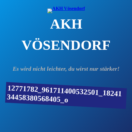
Zum
Inhalt
AKH
springen
VÖSENDORF
Es wird nicht leichter, du wirst nur stärker!
12771782_961711400532501_18241
34458380568405_o