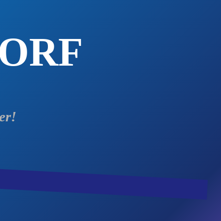
DORF
er!