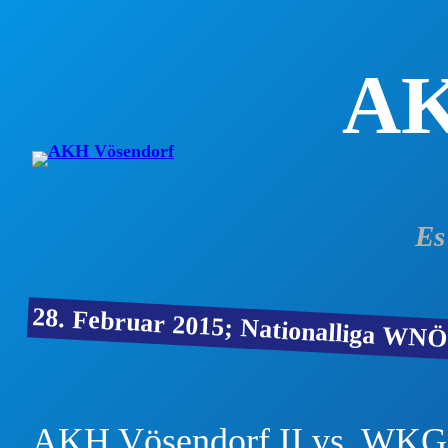
Zum
Inhalt
springen
A
Es
28. Februar 2015; Nationalliga WNÖ
AKH Vösendorf II vs. WKG