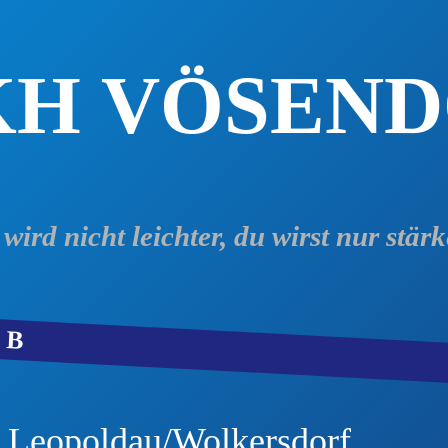
KH VÖSEN
 wird nicht leichter, du wirst nur stärk
 B
 Leopoldau/Wolkersdorf