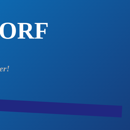
DORF
er!