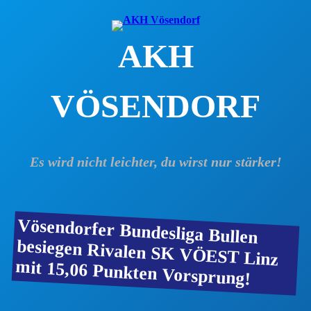
Zum
Inhalt
AKH
springen
VÖSENDORF
Es wird nicht leichter, du wirst nur stärker!
Vösendorfer Bundesliga Bullen
besiegen Rivalen SK VÖEST Linz
mit 15,06 Punkten Vorsprung!