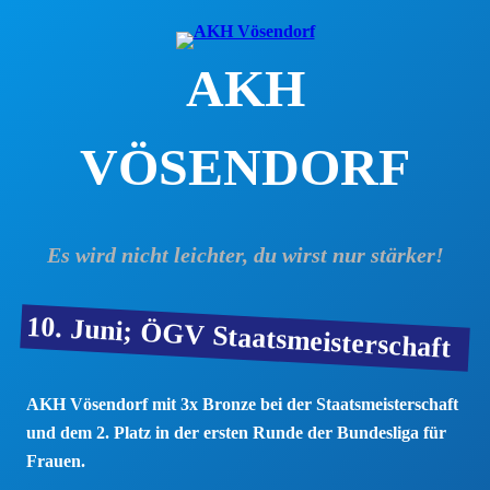
Zum
Inhalt
AKH
springen
VÖSENDORF
Es wird nicht leichter, du wirst nur stärker!
10. Juni; ÖGV Staatsmeisterschaft
AKH Vösendorf mit 3x Bronze bei der Staatsmeisterschaft
und dem 2. Platz in der ersten Runde der Bundesliga für
Frauen.