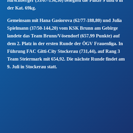
Hirschberger (53/67-154,30) belegten die Plätze 9 und 6 in
der Kat. 69kg.
Gemeinsam mit Hana Gasiorova (62/77-188,80) und Julia
Spielmann (37/50-144,20) vom KSK Brunn am Gebirge
landete das Team Brunn/Vösendorf (657,99 Punkte) auf
dem 2. Platz in der ersten Runde der ÖGV Frauenliga. In
Führung FAC Gitti-City Stockerau (731,44), auf Rang 3
Team Steiermark mit 654,92. Die nächste Runde findet am
9. Juli in Stockerau statt.